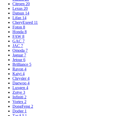
Citroen
20
Lexus
20
Datsun
14
Lifan
14
CheryExeed
11
Foton
8
Honda
8
FAW
8
GAC
7
JAC
7
Omoda
7
Jaguar
7
Jetour
6
Brilliance
5
Ravon
4
Kaiyi
4
Chrysler
4
Daewoo
4
Luxgen
4
Zotye
3
Infiniti
2
Vortex
2
DongFeng
2
Dodge
1
ТагАЗ
1