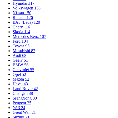
Hyundai
317
Volkswagen
158
Nissan
150
Renault
126
ВАЗ (Lada)
120
Chery
116
Skoda
114
Mercedes-Benz
107
Ford
104
Toyota
95
Mitsubishi
87
Audi
68
Geely
61
BMW
56
Chevrolet
55
Opel
52
Mazda
52
Haval
43
Land Rover
42
Changan
38
SsangYong
30
Peugeot
25
УАЗ
24
Great Wall
21
Suzuki
21