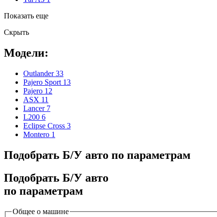
Показать еще
Скрыть
Модели:
Outlander
33
Pajero Sport
13
Pajero
12
ASX
11
Lancer
7
L200
6
Eclipse Cross
3
Montero
1
Подобрать Б/У авто по параметрам
Подобрать Б/У авто
по параметрам
Общее о машине