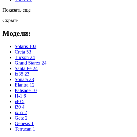
Показать еще
Скрыть
Модели:
Solaris
103
Creta
53
Tucson
24
Grand Starex
24
Santa Fe
24
ix35
23
Sonata
23
Elantra
12
Palisade
10
H-1
6
i40
5
i30
4
ix55
2
Getz
2
Genesis
1
Terracan
1