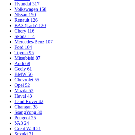
Hyundai
317
Volkswagen
158
Nissan
150
Renault
126
ВАЗ (Lada)
120
Chery
116
Skoda
114
Mercedes-Benz
107
Ford
104
Toyota
95
Mitsubishi
87
Audi
68
Geely
61
BMW
56
Chevrolet
55
Opel
52
Mazda
52
Haval
43
Land Rover
42
Changan
38
SsangYong
30
Peugeot
25
УАЗ
24
Great Wall
21
Suzuki
21