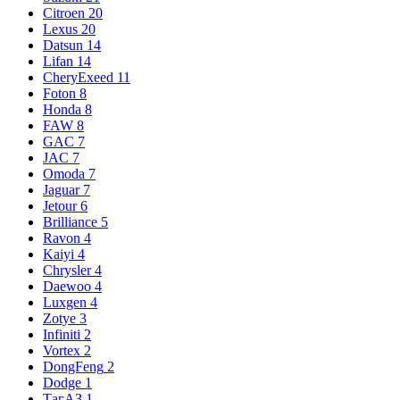
Citroen
20
Lexus
20
Datsun
14
Lifan
14
CheryExeed
11
Foton
8
Honda
8
FAW
8
GAC
7
JAC
7
Omoda
7
Jaguar
7
Jetour
6
Brilliance
5
Ravon
4
Kaiyi
4
Chrysler
4
Daewoo
4
Luxgen
4
Zotye
3
Infiniti
2
Vortex
2
DongFeng
2
Dodge
1
ТагАЗ
1