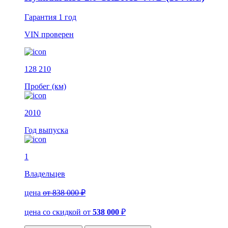
Гарантия
1 год
VIN
проверен
128 210
Пробег (км)
2010
Год выпуска
1
Владельцев
цена
от 838 000 ₽
цена со скидкой
от
538 000
₽