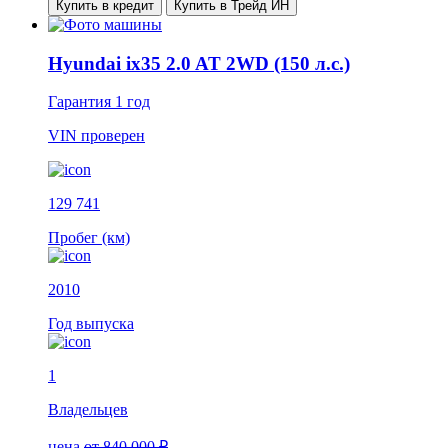
Купить в кредит
Купить в Трейд ИН
Hyundai ix35 2.0 AT 2WD (150 л.с.)
Гарантия
1 год
VIN
проверен
129 741
Пробег (км)
2010
Год выпуска
1
Владельцев
цена
от 840 000 ₽