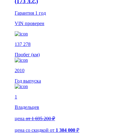
(173 л.с.)
Гарантия
1 год
VIN
проверен
137 278
Пробег (км)
2010
Год выпуска
1
Владельцев
цена
от 1 695 200 ₽
цена со скидкой
от
1 304 000
₽