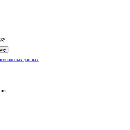
дку!
идку
рсональных данных
нии