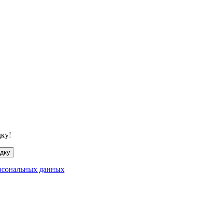
дку!
идку
рсональных данных