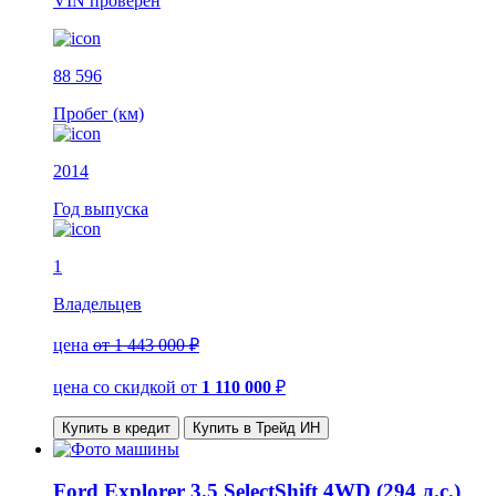
VIN
проверен
88 596
Пробег (км)
2014
Год выпуска
1
Владельцев
цена
от 1 443 000 ₽
цена со скидкой
от
1 110 000
₽
Купить в кредит
Купить в Трейд ИН
Ford Explorer 3.5 SelectShift 4WD (294 л.с.)