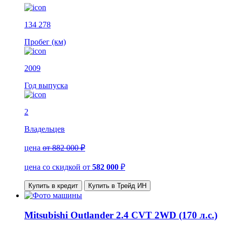
134 278
Пробег (км)
2009
Год выпуска
2
Владельцев
цена
от 882 000 ₽
цена со скидкой
от
582 000
₽
Купить в кредит
Купить в Трейд ИН
Mitsubishi Outlander 2.4 CVT 2WD (170 л.с.)