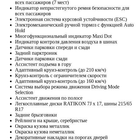
всех пассажиров (7 мест)
Индикатор непристегнутого ремня безопасности для
всех пассажиров
Электронная система курсовой устойчивости (ESC)
Электромеханический ручной тормоз с функцией Auto
Hold
Многофункциональный индикатор Maxi Dot
Индикатор контроля давления воздуха в шинах
Датчики парковки спереди и сзади
Задний парктроник
Датчики парковки сзади
Ассистент подъема в гору
Адаптивный круиз-контроль (до 210 км/ч)
Круиз-контроль с ограничителем скорости
Адаптивный круиз-контроль (до 160 км/ч)
Система выбора режима движения Driving Mode
Selection
Ассистент движения по полосе
Легкосплавные диски RATIKON 7J x 17, шины 215/65
R17
Задние брызговики
Рейлинги на крыше, серебристые
Окраска кузова металлик
Окраска кузова неметаллик
Декоративные накладки на порогах дверей