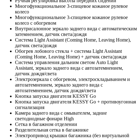
Ручная регулировка высоты передних сидений
Многофункциональное 3-спицевое кожаное рулевое
колесо
Многофункциональное 3-спицевое кожаное рулевое
колесо c обогревом
Внутрисалонное зеркало заднего вида с автоматическим
затемнением, датчик света/дождя
Cистема Light Assistant (Coming Home, Leaving Home),
датчик света/дождя
Обогрев лобового стекла + cистема Light Assistant
(Coming Home, Leaving Home) + датчик света/дождя
Система управления дальним светом Auto Light
Assistant, зеркало заднего вида с автозатемнением,
датчик дождя/света
Электрозеркала с обогревом, электроскладыванием и
автозатемнением, зеркало заднего вида с
автозатемнением, датчик дождя/света
Кнопка запуска двигателя KESSY Go
Кнопка запуска двигателя KESSY Go + противоугонная
сигнализация
Камера заднего вида с омывателем, задние
светодиодные фонари High
Сетка в багажном отделении
Разделительная сетка в багажнике
Электропривод крышки багажника (без виртуальной