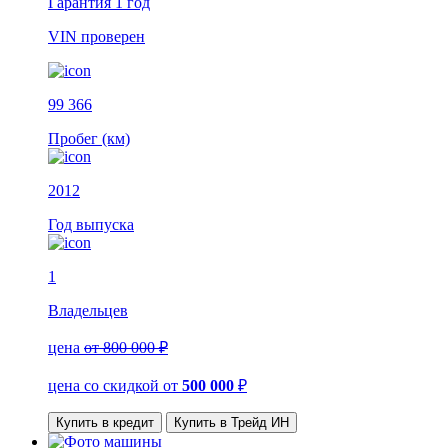
Гарантия
1 год
VIN
проверен
99 366
Пробег (км)
2012
Год выпуска
1
Владельцев
цена
от 800 000 ₽
цена со скидкой
от
500 000
₽
Купить в кредит
Купить в Трейд ИН