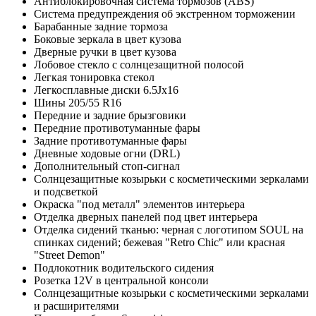
Антиблокировочная система тормозов (ABS)
Система предупреждения об экстренном торможении
Барабанные задние тормоза
Боковые зеркала в цвет кузова
Дверные ручки в цвет кузова
Лобовое стекло с солнцезащитной полосой
Легкая тонировка стекол
Легкосплавные диски 6.5Jx16
Шины 205/55 R16
Передние и задние брызговики
Передние противотуманные фары
Задние противотуманные фары
Дневные ходовые огни (DRL)
Дополнительный стоп-сигнал
Солнцезащитные козырьки с косметическими зеркалами
и подсветкой
Окраска "под металл" элементов интерьера
Отделка дверных панелей под цвет интерьера
Отделка сидений тканью: черная c логотипом SOUL на
спинках сидений; бежевая "Retro Chic" или красная
"Street Demon"
Подлокотник водительского сидения
Розетка 12V в центральной консоли
Солнцезащитные козырьки с косметическими зеркалами
и расширителями