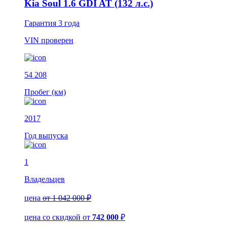
Kia Soul 1.6 GDI AT (132 л.с.)
Гарантия
3 года
VIN
проверен
54 208
Пробег (км)
2017
Год выпуска
1
Владельцев
цена
от 1 042 000 ₽
цена со скидкой
от
742 000
₽