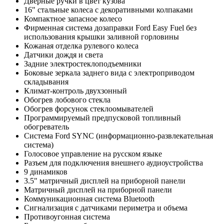
Дверные ручки в цвет кузова
16" стальные колеса с декоративными колпаками
Компактное запасное колесо
Фирменная система дозаправки Ford Easy Fuel без
использования крышки заливной горловины
Кожаная отделка рулевого колеса
Датчики дождя и света
Задние электростеклоподъемники
Боковые зеркала заднего вида с электроприводом
складывания
Климат-контроль двухзонный
Обогрев лобового стекла
Обогрев форсунок стеклоомывателей
Программируемый предпусковой топливный
обогреватель
Система Ford SYNC (информационно-развлекательная
система)
Голосовое управление на русском языке
Разъем для подключения внешнего аудиоустройства
9 динамиков
3.5" матричный дисплей на приборной панели
Матричный дисплей на приборной панели
Коммуникационная система Bluetooth
Сигнализация с датчиками периметра и объема
Противоугонная система