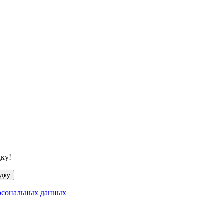
дку!
идку
рсональных данных