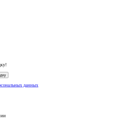
дку!
идку
рсональных данных
нии