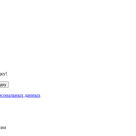
дку!
идку
рсональных данных
нии