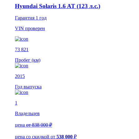
Hyundai Solaris 1.6 AT (123 л.с.)
Гарантия
1 год
VIN
проверен
73 821
Пробег (км)
2015
Год выпуска
1
Владельцев
цена
от 838 000 ₽
цена со скидкой
от
538 000
₽