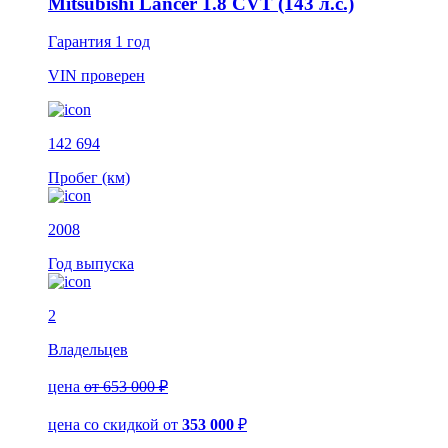
Mitsubishi Lancer 1.8 CVT (143 л.с.)
Гарантия
1 год
VIN
проверен
142 694
Пробег (км)
2008
Год выпуска
2
Владельцев
цена
от 653 000 ₽
цена со скидкой
от
353 000
₽