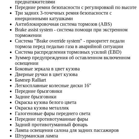
преднатяжителями
Передние ремни безопасности с регулировкой по высоте
Три задних 3-точечных ремня безопасности с
инерционными катушками
Антиблокировочная система тормозов (ABS)
Brake assist system - система помощи при экстренном
торможении
Система "Brake override system" - приоритет педали
тормоза перед педалью газа в аварийной ситуации
Система распределения тормозных усилий (EBD)
Зуммер предупреждения об оставленном включенном
освещении
Боковые зеркала в цвет кузова
Дверные ручки в цвет кузова
Бампер Ralliart
Легкосплавные колесные диски 16"
Передние брызговики
Задние брызговики
Окраска кузова белого цвета
Окраска кузова металлик
Галогеновые фары переднего света
Передние противотуманные фары
Задний противотуманный фонарь
Лампа освещения салона для задних пассажиров
Штурманская лампа